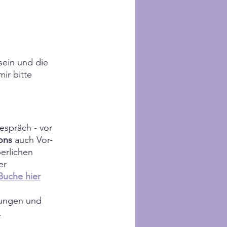
ein und die 
ir bitte 
espräch - vor 
ons
 auch Vor-
erlichen 
er 
Buche hier
tungen und 
.