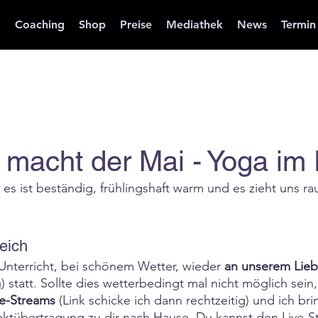
a
Coaching
Shop
Preise
Mediathek
News
Termin
 macht der Mai - Yoga im 
: es ist beständig, frühlingshaft warm und es zieht uns ra
eich
 Unterricht, bei schönem Wetter, wieder 
an unserem Liebl
h
) statt. Sollte dies wetterbedingt mal nicht möglich sein, 
ve-Streams
 (Link schicke ich dann rechtzeitig) und ich br
ektübertragung zu dir nach Hause. Du kannst den Live-S