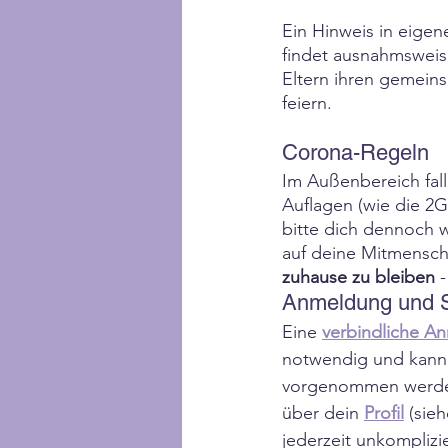
Ein Hinweis in eigen
findet ausnahmswei
Eltern ihren gemein
feiern.
Corona-Regeln
Im Außenbereich fal
Auflagen (wie die 2
bitte dich dennoch 
auf deine Mitmensc
zuhause zu bleiben
 
Anmeldung und S
Eine 
verbindliche A
notwendig und kann 
vorgenommen werden.
über dein 
Profil
 (sie
jederzeit unkomplizie