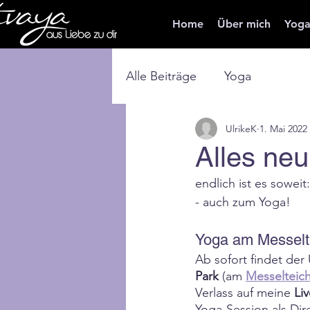
Home
Über mich
Yog
Alle Beiträge
Yoga
UlrikeK
1. Mai 2022
Alles neu
endlich ist es soweit
- auch zum Yoga! 
Yoga am Messelt
Ab sofort findet der
Park
 (am 
Messelteic
Verlass auf meine 
Li
Yoga-Session als Dir