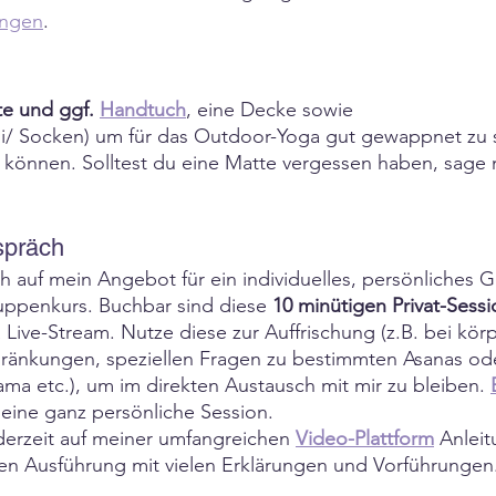
ungen
.
e und ggf. 
Handtuch
, eine Decke sowie 
li/ Socken) um für das Outdoor-Yoga gut gewappnet zu s
können. Solltest du eine Matte vergessen haben, sage m
.
spräch
 auf mein Angebot für ein individuelles, persönliches G
ppenkurs. Buchbar sind diese 
10 minütigen Privat-Sessi
 Live-Stream. Nutze diese zur Auffrischung (z.B. bei körp
änkungen, speziellen Fragen zu bestimmten Asanas od
a etc.), um im direkten Austausch mit mir zu bleiben. 
deine ganz persönliche Session.
derzeit auf meiner umfangreichen 
Video-Plattform
 Anlei
ten Ausführung mit vielen Erklärungen und Vorführungen