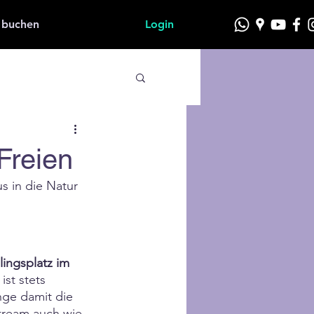
 buchen
Login
Freien
us in die Natur 
ingsplatz im 
ist stets 
inge damit die 
tream auch wie 