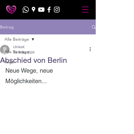
Beitrag
Alle Beiträge
UlrikeK
Alle Beiträge
10. März 2024
Abschied von Berlin
Yoga
Neue Wege, neue 
Möglichkeiten...